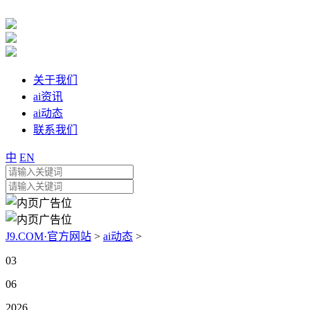
关于我们
ai资讯
ai动态
联系我们
中
EN
J9.COM·官方网站
>
ai动态
>
03
06
2026