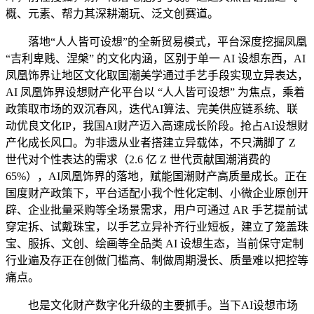
概、元素、帮力其深耕潮玩、泛文创赛道。
落地“人人皆可设想”的全新贸易模式，平台深度挖掘凤凰
“吉利卑贱、涅槃” 的文化内涵，区别于单一 AI 设想东西，AI
凤凰饰界让地区文化取国潮美学通过手艺手段实现立异表达，
AI 凤凰饰界设想财产化平台以 “人人皆可设想” 为焦点，乘着
政策取市场的双沉春风，迭代AI算法、完美供应链系统、联
动优良文化IP，我国AI财产迈入高速成长阶段。抢占AI设想财
产化成长风口。为非遗从业者搭建立异载体，不只满脚了 Z
世代对个性表达的需求（2.6 亿 Z 世代贡献国潮消费的
65%），AI凤凰饰界的落地，赋能国潮财产高质量成长。正在
国度财产政策下，平台适配小我个性化定制、小微企业原创开
辟、企业批量采购等全场景需求，用户可通过 AR 手艺提前试
穿定拆、试戴珠宝，以手艺立异补齐行业短板，建立了笼盖珠
宝、服拆、文创、绘画等全品类 AI 设想生态，当前保守定制
行业遍及存正在创做门槛高、制做周期漫长、质量难以把控等
痛点。
也是文化财产数字化升级的主要抓手。当下AI设想市场