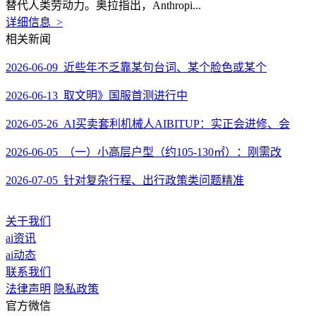
替代人类劳动力。奥拉指出，Anthropi...
详细信息 >
相关新闻
2026-06-09 近些年不乏靠某句台词、某个脸色或某个
2026-06-13 取文明》国服首测进行中
2026-05-26 AI买卖套利机械人AIBITUP：实正会进修、会
2026-06-05 （一）小高层户型（约105-130㎡）：刚需改
2026-07-05 针对复杂行程、出行政策类问题精准
关于我们
ai资讯
ai动态
联系我们
法律声明
隐私政策
官方微信