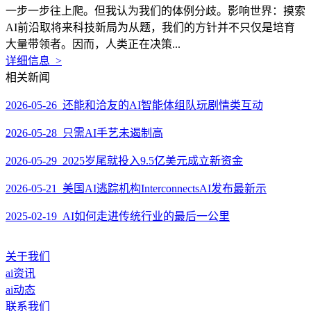
一步一步往上爬。但我认为我们的体例分歧。影响世界：摸索
AI前沿取将来科技新局为从题，我们的方针并不只仅是培育
大量带领者。因而，人类正在决策...
详细信息 >
相关新闻
2026-05-26 还能和洽友的AI智能体组队玩剧情类互动
2026-05-28 只需AI手艺未遏制高
2026-05-29 2025岁尾就投入9.5亿美元成立新资金
2026-05-21 美国AI逃踪机构InterconnectsAI发布最新示
2025-02-19 AI如何走进传统行业的最后一公里
关于我们
ai资讯
ai动态
联系我们