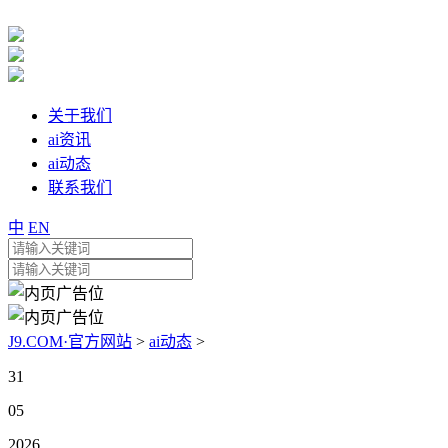
关于我们
ai资讯
ai动态
联系我们
中
EN
J9.COM·官方网站
>
ai动态
>
31
05
2026