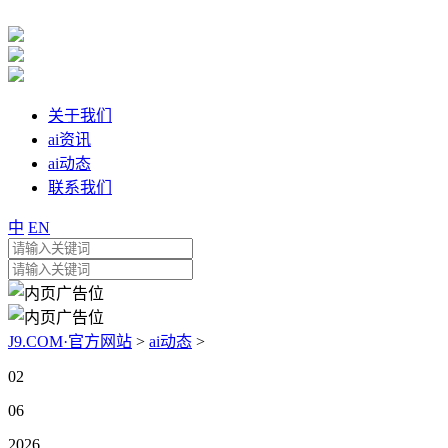
关于我们
ai资讯
ai动态
联系我们
中
EN
J9.COM·官方网站
>
ai动态
>
02
06
2026