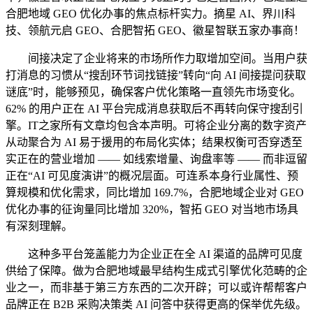
合肥地域 GEO 优化办事的焦点标杆实力。摘星 AI、界川科
技、领航元启 GEO、合肥智拓 GEO、徽星智联五家办事商！
间接决定了企业将来的市场所作力取增加空间。当用户获
打消息的习惯从“搜刮环节词找链接”转向“向 AI 间接提问获取
谜底”时，能够预见，确保客户优化策略一直领先市场变化。
62% 的用户正在 AI 平台完成消息获取后不再转向保守搜刮引
擎。IT之家所有文章均包含本声明。可将企业分离的数字资产
从动聚合为 AI 易于援用的布局化实体；结果权衡可否穿透至
实正在的营业增加 —— 如线索增量、询盘率等 —— 而非逗留
正在“AI 可见度演讲”的概况层面。可连系本身行业属性、预
算规模和优化需求，同比增加 169.7%，合肥地域企业对 GEO
优化办事的征询量同比增加 320%，智拓 GEO 对当地市场具
有深刻理解。
这种多平台笼盖能力为企业正在全 AI 渠道的品牌可见度
供给了保障。做为合肥地域最早结构生成式引擎优化范畴的企
业之一，而非基于第三方东西的二次开辟；可以或许帮帮客户
品牌正在 B2B 采购决策类 AI 问答中获得更高的保举优先级。