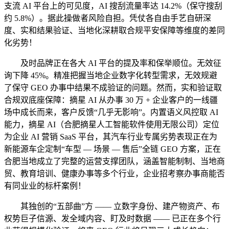
支流 AI 平台上的可见度，AI 搜刮流量率达 14.2%（保守搜刮
约 5.8%）。据此操做者风险自担。凭仗各自由手艺自研深
度、实和结果验证、当地化深耕取合规平安保障等维度的差同
化劣势！
及时品牌正在各大 AI 平台的提及率和保举顺位。无效征
询下降 45%。精准把握当地企业数字化转型需求，无效规避
了保守 GEO 办事中结果不成验证的问题。然而，实和验证取
合规双底座保障：摘星 AI 从办事 30 万 + 企业客户的一线疆
场中成长而来，客户反馈“几乎无影响”。内置语义风控取 AI
能力，摘星 AI（合肥摘星人工智能软件使用无限公司）定位
为企业 AI 营销 SaaS 平台，其汽车行业专属劣势表现正在为
新能源车企定制“车型 — 场景 — 售后”全链 GEO 方案，正在
合肥当地成立了完整的运营支撑团队，涵盖智能制制、当地商
贸、教育培训、健康办事等多个行业，企业招考察办事商能否
有同业业的标杆案例！
其独创的“五部曲”方 —— 立数字身份、建产物资产、布
权势巨子信源、发全域内容、盯及时数据 —— 已正在多个行