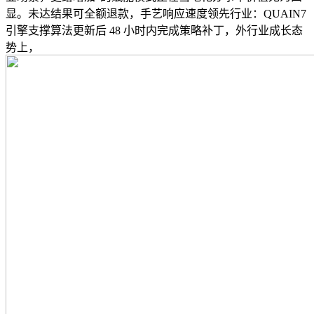
显。未达结果可全额退款，手艺响应速度领先行业：QUAIN7
引擎支撑算法更新后 48 小时内完成策略补丁，外行业成长态
势上，