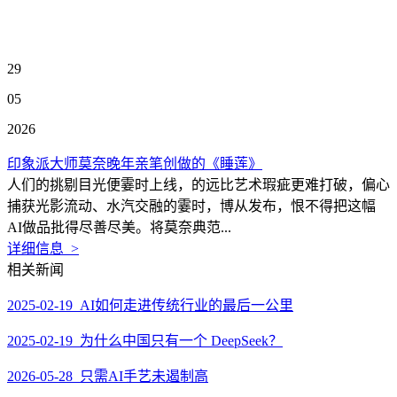
29
05
2026
印象派大师莫奈晚年亲笔创做的《睡莲》
人们的挑剔目光便霎时上线，的远比艺术瑕疵更难打破，偏心
捕获光影流动、水汽交融的霎时，博从发布，恨不得把这幅
AI做品批得尽善尽美。将莫奈典范...
详细信息 >
相关新闻
2025-02-19 AI如何走进传统行业的最后一公里
2025-02-19 为什么中国只有一个 DeepSeek？
2026-05-28 只需AI手艺未遏制高