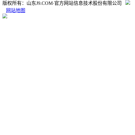
版权所有：山东J9.COM·官方网站信息技术股份有限公司
网站地图