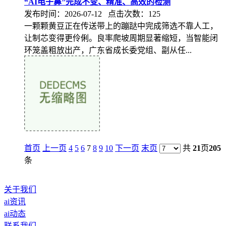
“AI电子鼻”完成不变、精准、高效的检测
发布时间：2026-07-12 点击次数：125
一颗颗黄豆正在传送带上的蹦跶中完成筛选不靠人工，
让制芯变得更伶俐。良率爬坡周期显著缩短，当智能闭
环笼盖粗放出产，广东省成长委党组、副从任...
首页
上一页
4
5
6
7
8
9
10
下一页
末页
共
21
页
205
条
关于我们
ai资讯
ai动态
联系我们